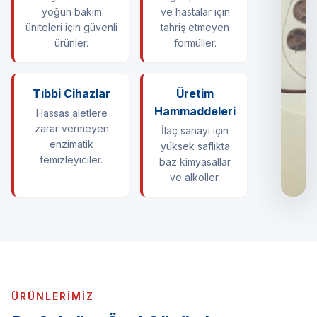
yoğun bakım
ve hastalar için
üniteleri için güvenli
tahriş etmeyen
ürünler.
formüller.
Tıbbi Cihazlar
Üretim
Hammaddeleri
Hassas aletlere
zarar vermeyen
İlaç sanayi için
enzimatik
yüksek saflıkta
temizleyiciler.
baz kimyasallar
ve alkoller.
ÜRÜNLERIMIZ