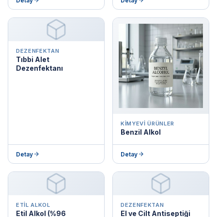
Detay
Detay
DEZENFEKTAN
Tıbbi Alet
Dezenfektanı
KIMYEVI ÜRÜNLER
Benzil Alkol
Detay
Detay
ETIL ALKOL
DEZENFEKTAN
Etil Alkol (%96
El ve Cilt Antiseptiği