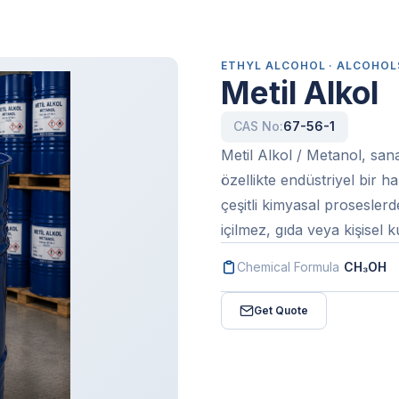
ETHYL ALCOHOL · ALCOHOL
Metil Alkol
CAS No:
67-56-1
Metil Alkol / Metanol, san
özellikte endüstriyel bir h
çeşitli kimyasal proseslerd
içilmez, gıda veya kişisel 
Chemical Formula
CH₃OH
Get Quote