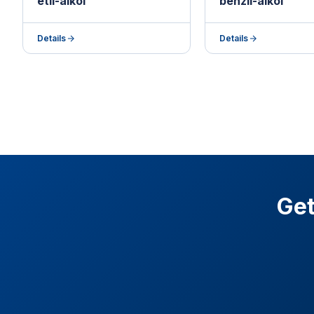
etil-alkol
benzil-alkol
Details
Details
Get