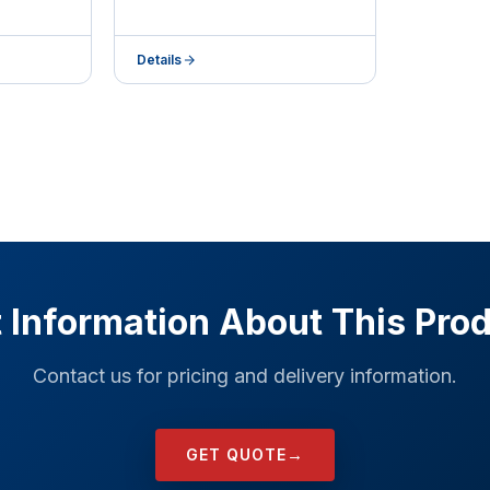
Details
 Information About This Pro
Contact us for pricing and delivery information.
→
GET QUOTE