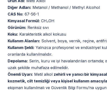
Ürün Adı:
Metil Alkol
Diğer Adları:
Metanol / Methanol / Methyl Alcohol
CAS No:
67-56-1
Kimyasal Formül:
CH₃OH
Görünüm:
Renksiz sıvı
Koku:
Karakteristik alkol kokusu
Kullanım Alanları:
Solvent, boya, vernik, reçine, antifri
Kullanım Şekli:
Yalnızca profesyonel ve endüstriyel k
oranlarda kullanılmalıdır.
Depolama:
Serin, kuru ve iyi havalandırılan ortamda; ı
uzak şekilde muhafaza edilmelidir.
Önemli Uyarı:
Metil alkol
zehirli ve yanıcı bir kimyasal
kozmetik, cilt temizliği veya kişisel kullanım amacıyl
ekipman kullanılmalı ve Güvenlik Bilgi Formu’na uygun h