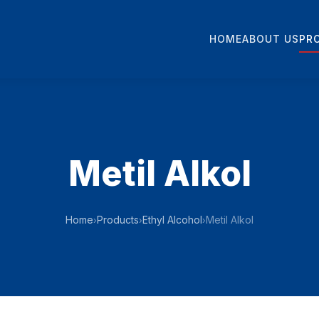
HOME
ABOUT US
PR
Metil Alkol
Home
Products
Ethyl Alcohol
Metil Alkol
›
›
›