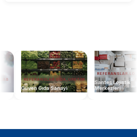
REFERANSLAR.LOJIST
REFERANSLAR.GIDA_URETIM
Santes Lojistik
Güven Gıda Sanayi
Merkezleri