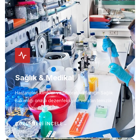
Sağlık & Medikal
Hastaneler, klinikler ve laboratuvarlar için Sağlık
Bakanlığı onaylı dezenfeksiyon ve alan temizlik
kimyasalları.
ÇÖZÜMLERI İNCELE
→